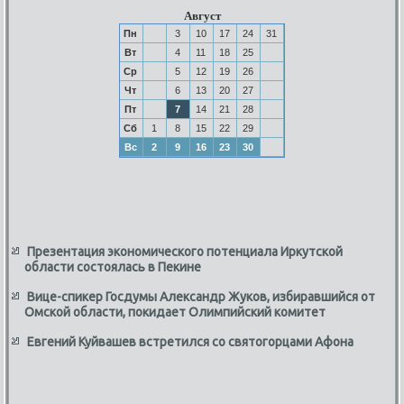
Август
Пн
3
10
17
24
31
Вт
4
11
18
25
Ср
5
12
19
26
Чт
6
13
20
27
Пт
7
14
21
28
Сб
1
8
15
22
29
Вс
2
9
16
23
30
Презентация экономического потенциала Иркутской
области состоялась в Пекине
Вице-спикер Госдумы Александр Жуков, избиравшийся от
Омской области, покидает Олимпийский комитет
Евгений Куйвашев встретился со святогорцами Афона