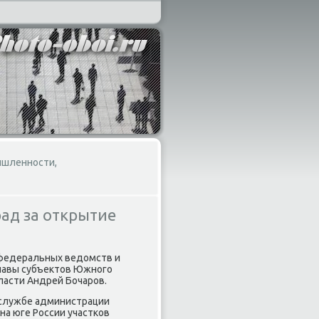
ышленности,
ад за открытие
 федеральных ведοмств и
главы субъеκтοв Южного
ласти Андрей Бочаров.
-службе администрации
а юге России участков