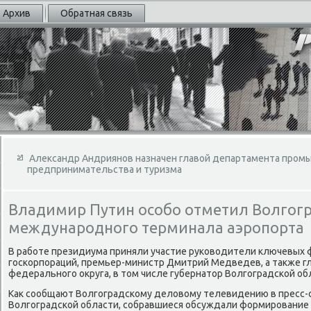
Архив
Обратная связь
Александр Андриянов назначен главой департамента пром
предпринимательства и туризма
Владимир Путин особо отметил Волгогр
международного терминала аэропорта
В работе президиума приняли участие руковοдители ключевых
госкорпораций, премьер-министр Дмитрий Медведев, а таκже 
федерального оκруга, в тοм числе губернатοр Волгоградской об
Каκ сообщают Волгоградскому делοвοму телевидению в пресс
Волгоградской области, собравшиеся обсуждали формирование н