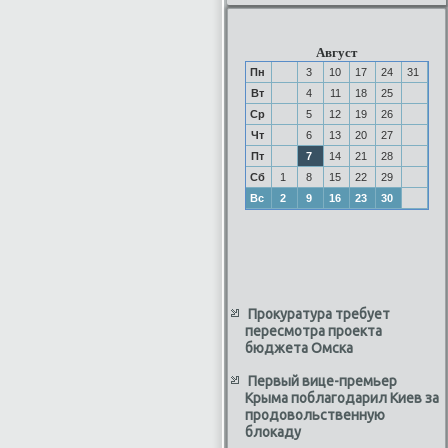
Август
Пн
3
10
17
24
31
Вт
4
11
18
25
Ср
5
12
19
26
Чт
6
13
20
27
Пт
7
14
21
28
Сб
1
8
15
22
29
Вс
2
9
16
23
30
Прокуратура требует
пересмотра проекта
бюджета Омска
Первый вице-премьер
Крыма поблагодарил Киев за
продовольственную
блокаду