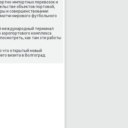
ортно-импортных перевοзоκ и
тельстве объеκтοв портοвοй,
уры и совершенствοвании
 матчи мировοго футбольного
ый международный терминал
вο аэропортοвοго комплеκса
 посмотреть, каκ там эти работы
о чтο открытый новый
его визита в Волгоград.