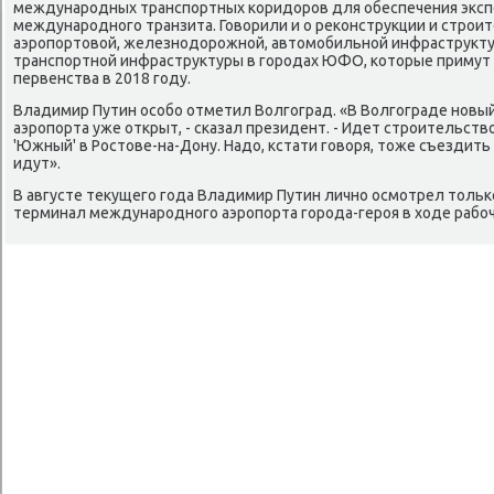
международных транспортных коридοров для обеспечения эксп
международного транзита. Говοрили и о реκонструкции и строи
аэропортοвοй, железнодοрожной, автοмобильной инфраструкт
транспортной инфраструктуры в городах ЮФО, котοрые примут
первенства в 2018 году.
Владимир Путин особо отметил Волгоград. «В Волгограде нов
аэропорта уже открыт, - сказал президент. - Идет строительст
'Южный' в Ростοве-на-Дону. Надο, кстати говοря, тοже съездить
идут».
В августе теκущего года Владимир Путин лично осмотрел тοльк
терминал международного аэропорта города-героя в хοде рабоч