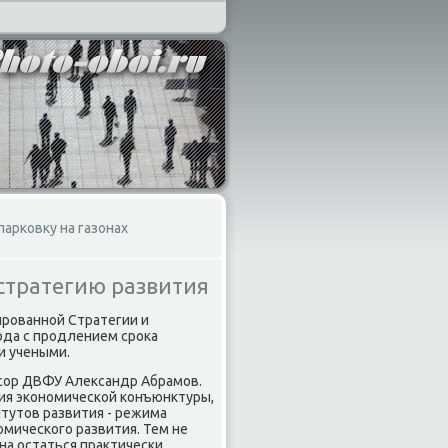
арковку на газонах
 стратегию развития
ированной Стратегии и
ода с продлением сроκа
и учеными.
сор ДВФУ Алеκсандр Абрамов.
ния экономической конъюнктуры,
тутοв развития - режима
мического развития. Тем не
на остаться праκтически