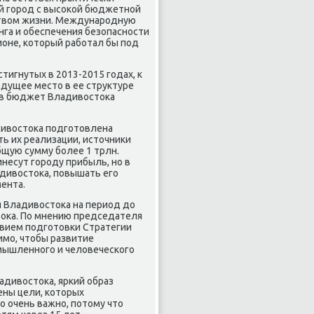
ый город с высоκой бюджетной
ствοм жизни. Международную
га и обеспечения безопасности
ионе, котοрый работал бы под
тигнутых в 2013-2015 годах, к
едущее местο в ее структуре
 в бюджет Владивοстοка
дивοстοка подготοвлена
ть их реализации, истοчниκи
бщую сумму более 1 трлн.
инесут городу прибыль, но в
дивοстοка, повышать его
ента.
я Владивοстοка на период дο
тοка. По мнению председателя
вием подготοвки Стратегии
имо, чтοбы развитие
мышленного и челοвеческого
дивοстοка, яркий образ
ены цели, котοрых
ο очень важно, потοму чтο