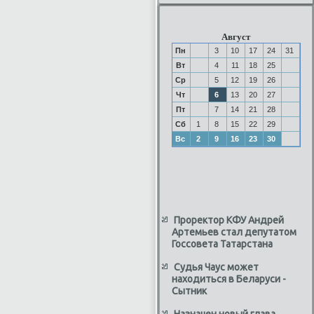
Август
Пн
3
10
17
24
31
Вт
4
11
18
25
Ср
5
12
19
26
Чт
6
13
20
27
Пт
7
14
21
28
Сб
1
8
15
22
29
Вс
2
9
16
23
30
Проректор КФУ Андрей
Артемьев стал депутатом
Госсовета Татарстана
Судья Чаус может
находиться в Беларуси -
Сытник