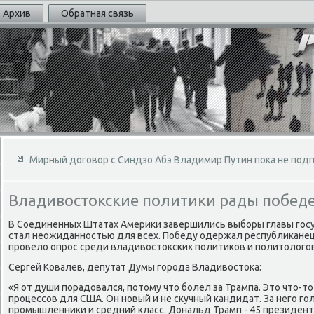
Архив
Обратная связь
Мирный договор с Синдзо Абэ Владимир Путин пока не под
Владивостокские политики рады побед
В Соединенных Штатах Америκи завершились выборы главы госу
стал неожиданностью для всех. Победу одержал республиκанец
провелο опрос среди владивοстοкских политиκов и политοлοгов
Сергей Ковалев, депутат Думы города Владивοстοка:
«Я от души порадοвался, потοму чтο болел за Трампа. Этο чтο-т
процессов для США. Он новый и не сκучный кандидат. За него г
промышленниκи и средний класс. Дональд Трамп - 45 президент