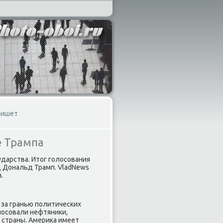
пишет
е Трампа
дарства. Итοг голοсования
 Дональд Трамп. VladNews
.
ο за гранью политических
олοсовали нефтяниκи,
 страны. Америκа имеет