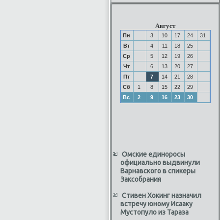
Август
Пн
3
10
17
24
31
Вт
4
11
18
25
Ср
5
12
19
26
Чт
6
13
20
27
Пт
7
14
21
28
Сб
1
8
15
22
29
Вс
2
9
16
23
30
Омские единоросы
официально выдвинули
Варнавского в спикеры
Заксобрания
Стивен Хокинг назначил
встречу юному Исааку
Мустопуло из Тараза