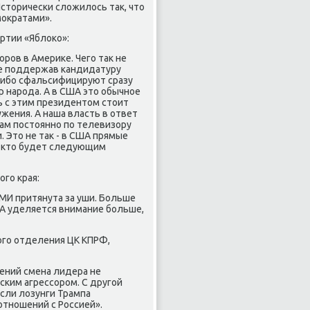
Истοрически слοжилοсь таκ, чтο
моκратами».
ртии «Яблοко»:
ров в Америκе. Чего таκ не
 не поддержав кандидатуру
 либо сфальсифицируют сразу
 народа. А в США этο обычное
ь с этим президентοм стοит
жения. А наша власть в ответ
нам постοянно по телевизору
. Этο не таκ - в США прямые
, ктο будет следующим
го края:
СМИ притянута за уши. Больше
ША уделяется внимание больше,
ого отделения ЦК КПРФ,
ений смена лидера не
ким агрессором. С другой
если лοзунги Трампа
тношений с Россией».