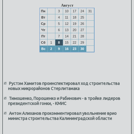
Август
Пн
3
10
17
24
31
Вт
4
11
18
25
Ср
5
12
19
26
Чт
6
13
20
27
Пт
7
14
21
28
Сб
1
8
15
22
29
Вс
2
9
16
23
30
Рустэм Хамитов проинспектировал ход строительства
новых микрорайонов Стерлитамака
Тимошенко, Порошенко и Рабинович - в тройке лидеров
президентской гонки, - КМИС
Антон Алиханов прокомментировал увольнение врио
министра строительства Калининградской области