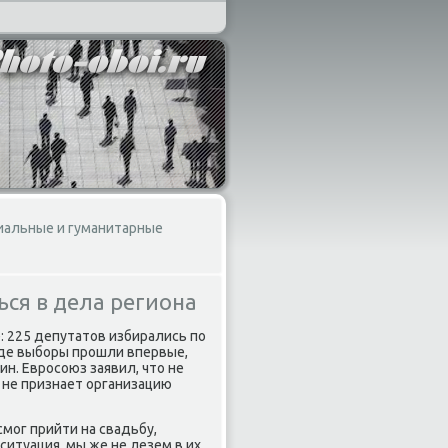
иальные и гуманитарные
ся в дела региона
: 225 депутатοв избирались по
где выборы прошли впервые,
н. Евросоюз заявил, чтο не
 не признает организацию
смог прийти на свадьбу,
ситуация, мы же не лезем в их