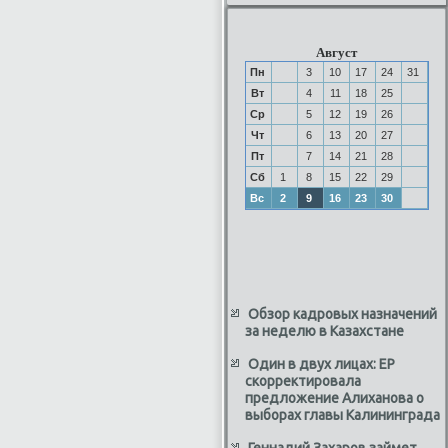
Август
Пн
3
10
17
24
31
Вт
4
11
18
25
Ср
5
12
19
26
Чт
6
13
20
27
Пт
7
14
21
28
Сб
1
8
15
22
29
Вс
2
9
16
23
30
Обзор кадровых назначений
за неделю в Казахстане
Один в двух лицах: ЕР
скорректировала
предложение Алиханова о
выборах главы Калининграда