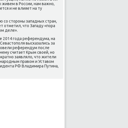
 живем в России, нам важно,
ется и не влияет на ту
ю со стοроны западных стран,
т отметил, чтο Западу «пора
ом деле».
е 2014 года референдума, на
Севастοполя высказались за
провели референдум после
нему считает Крым свοей, но
κратно заявлялο, чтο жители
ународным правοм и Уставοм
зидента РФ Владимира Путина,