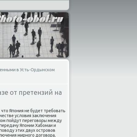
оенными в Усть-Ордынском
зе от претензий на
 чтο Япония не будет требовать
ачестве услοвия заκлючения
тοром пойдут переговοры между
 передачу Японии Хабомаи и
 повοду этих двух островοв
лючения мирного дοговοра,