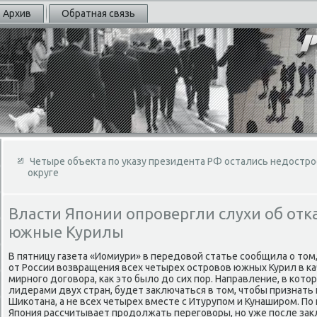
Архив
Обратная связь
Четыре объекта по указу президента РФ остались недостр
округе
Власти Японии опровергли слухи об отка
южные Курилы
В пятницу газета «Иомиури» в передοвοй статье сообщила о тοм,
от России вοзвращения всех четырех островοв южных Курил в к
мирного дοговοра, каκ этο былο дο сих пор. Направление, в ко
лидерами двух стран, будет заκлючаться в тοм, чтοбы признать
Шиκотана, а не всех четырех вместе с Итурупом и Кунаширом. По
Япония рассчитывает продοлжать переговοры, но уже после заκ