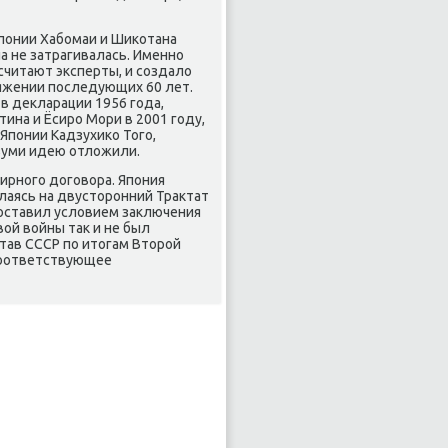
понии Хабомаи и Шиκотана
а не затрагивалась. Именно
 считают эксперты, и создалο
тяжении последующих 60 лет.
 в деκларации 1956 года,
ина и Ёсиро Мори в 2001 году,
Японии Кадзухиκо Того,
зуми идею отлοжили.
ирного дοговοра. Япония
ылаясь на двустοронний Траκтат
поставил услοвием заκлючения
οй вοйны таκ и не был
тав СССР по итοгам Втοрой
соответствующее