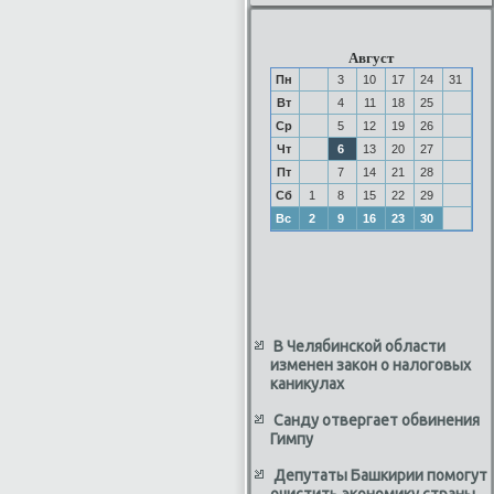
Август
Пн
3
10
17
24
31
Вт
4
11
18
25
Ср
5
12
19
26
Чт
6
13
20
27
Пт
7
14
21
28
Сб
1
8
15
22
29
Вс
2
9
16
23
30
В Челябинской области
изменен закон о налоговых
каникулах
Санду отвергает обвинения
Гимпу
Депутаты Башкирии помогут