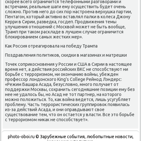
скорее всего ограничится телефонными разговорами и
встречами, реальные шаги ему осуществить будет очень
сложно. Против него до сих пор настроена верхушка партии,
Пентагон, который активно вставлял палки в колеса Джону
Керри в Сирии, разведка, госдеп. Продвижения темы
улучшения отношений с Москвой может не быть вообще,
Трамп при таком раскладе в лучшем случае ограничится
блокированием самых жестких мер».
Как Россия отреагировала на победу Трампа
Поздравления политиков, скидки в магазинах и матрешки
Точек соприкосновения у России и США в Сирии в настоящее
время нет, а действия российских ВКС не способствуют ни
борьбе с терроризмом, ни окончанию войны, убежден
профессор лондонского King’s College Рейнод Лэндерс:
«Режим Башара Асада, безусловно, много получает от
поддержки Москвы, сохранить сегодняшние позиции ему без
нее не удалось бы, но Асад не тот партнер, на которого
можно положиться. То, как война ведется, лишь усугубляет
проблему. Часть террористических группировок появилась
из-за действий Асада, и они оправдывают свое
существование тем, что он остается у власти. Все это борьбе
с терроризмом никак не способствует».
photo-oboi.ru © Зарубежные события, любопытные новости,