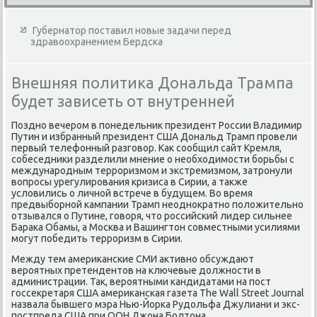
Губернатор поставил новые задачи перед
здравоохранением Бердска
Внешняя политика Дональда Трампа
будет зависеть от внутренней
Поздно вечером в понедельник президент России Владимир
Путин и избранный президент США Дональд Трамп провели
первый телефонный разговор. Как сообщил сайт Кремля,
собеседники разделили мнение о необходимости борьбы с
международным терроризмом и экстремизмом, затронули
вопросы урегулирования кризиса в Сирии, а также
условились о личной встрече в будущем. Во время
предвыборной кампании Трамп неоднократно положительно
отзывался о Путине, говоря, что российский лидер сильнее
Барака Обамы, а Москва и Вашингтон совместными усилиями
могут победить терроризм в Сирии.
Между тем американские СМИ активно обсуждают
вероятных претендентов на ключевые должности в
администрации. Так, вероятными кандидатами на пост
госсекретаря США американская газета The Wall Street Journal
назвала бывшего мэра Нью-Йорка Рудольфа Джулиани и экс-
постпреда США при ООН Джона Болтона.