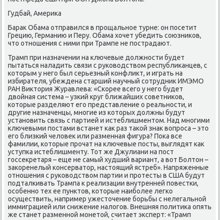
Гудбай, Америка
Барак Обама отправился в прощальное турне: он посетит
Грецию, Германию и Перу. Обама хочет убедить союзников,
что отношения с ними при Трампе не пострадают.
Трамп при назначении на ключевые должности будет
пытаться наладить связи с руководством республиканцев, с
которым у него был серьезный конфликт, и играть на
избирателя, убеждена старший научный сотрудник ИМЭМО
РАН Виктория Журавлева: «Скорее всего у него будет
двойная система – узкий круг ближайших советников,
которые разделяют его представление о реальности, и
другие назначенцы, многие из которых должны будут
установить связь с партией и истеблишментом. Над многими
ключевыми постами встанет как раз такой знак вопроса – это
его близкий человек или разменная фигура? Пока все
фамилии, которые прочат на ключевые посты, выглядят как
уступка истеблишменту. Тот же Джулиани на пост
госсекретаря – еще не самый худший вариант, а вот Болтон –
закоренелый консерватор, настоящий ястреб». Напряженные
отношения с руководством партии и протесты в США будут
подталкивать Трампа к реализации внутренней повестки,
особенно тех ее пунктов, которые наиболее легко
осуществить, например ужесточение борьбы с нелегальной
иммиграцией или снижение налогов. Внешняя политика опять
же станет разменной монетой, считает эксперт: «Трамп