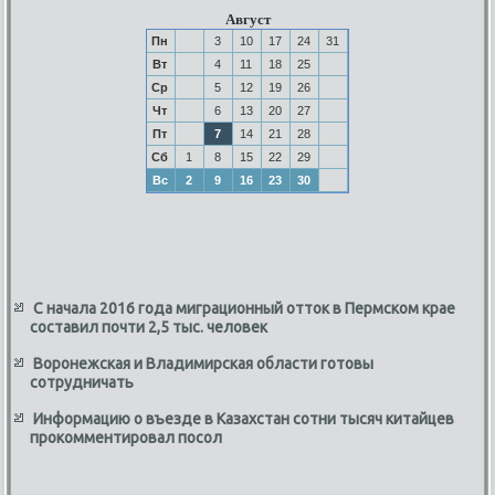
Август
Пн
3
10
17
24
31
Вт
4
11
18
25
Ср
5
12
19
26
Чт
6
13
20
27
Пт
7
14
21
28
Сб
1
8
15
22
29
Вс
2
9
16
23
30
С начала 2016 года миграционный отток в Пермском крае
составил почти 2,5 тыс. человек
Воронежская и Владимирская области готовы
сотрудничать
Информацию о въезде в Казахстан сотни тысяч китайцев
прокомментировал посол