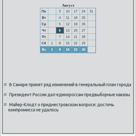
Август
Пн
3
10
17
24
31
Вт
4
11
18
25
Ср
5
12
19
26
Чт
6
13
20
27
Пт
7
14
21
28
Сб
1
8
15
22
29
Вс
2
9
16
23
30
В Самаре принят ряд изменений в генеральный план города
Президент России дал единороссам предвыборные наказы
Майер-Клодт о приднестровском вопросе: достичь
компромисса не удалось