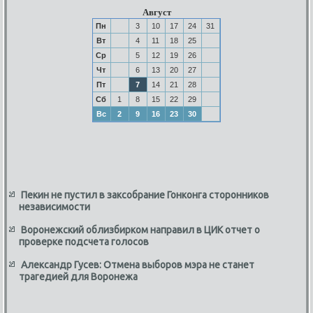
Август
Пн
3
10
17
24
31
Вт
4
11
18
25
Ср
5
12
19
26
Чт
6
13
20
27
Пт
7
14
21
28
Сб
1
8
15
22
29
Вс
2
9
16
23
30
Пекин не пустил в заксобрание Гонконга сторонников
независимости
Воронежский облизбирком направил в ЦИК отчет о
проверке подсчета голосов
Александр Гусев: Отмена выборов мэра не станет
трагедией для Воронежа