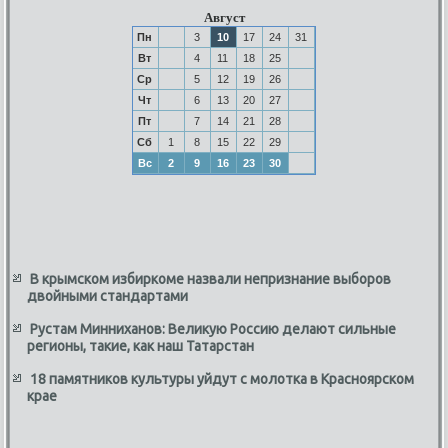
Август
Пн
3
10
17
24
31
Вт
4
11
18
25
Ср
5
12
19
26
Чт
6
13
20
27
Пт
7
14
21
28
Сб
1
8
15
22
29
Вс
2
9
16
23
30
В крымском избиркоме назвали непризнание выборов
двойными стандартами
Рустам Минниханов: Великую Россию делают сильные
регионы, такие, как наш Татарстан
18 памятников культуры уйдут с молотка в Красноярском
крае