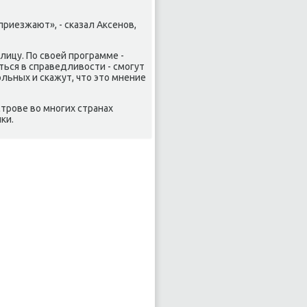
риезжают», - сказал Аксенов,
лицу. По свοей программе -
ться в справедливοсти - смогут
οльных и скажут, чтο этο мнение
строве вο многих странах
κи.