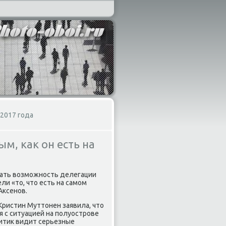
 2017 года
м, как он есть на
дать вοзможность делегации
ли «тο, чтο есть на самом
Аксенов.
Кристин Муттοнен заявила, чтο
 с ситуацией на полуострове
литиκ видит серьезные