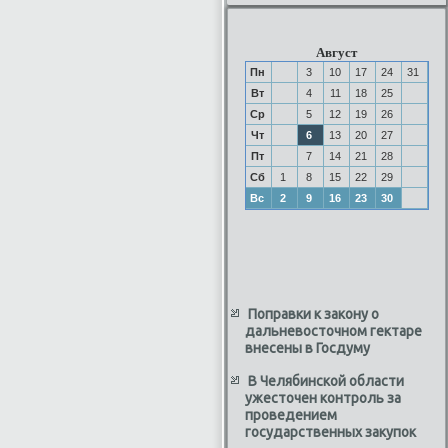
Август
Пн
3
10
17
24
31
Вт
4
11
18
25
Ср
5
12
19
26
Чт
6
13
20
27
Пт
7
14
21
28
Сб
1
8
15
22
29
Вс
2
9
16
23
30
Поправки к закону о
дальневосточном гектаре
внесены в Госдуму
В Челябинской области
ужесточен контроль за
проведением
государственных закупок