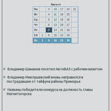
Август
Пн
3
10
17
24
31
Вт
4
11
18
25
Ср
5
12
19
26
Чт
6
13
20
27
Пт
7
14
21
28
Сб
1
8
15
22
29
Вс
2
9
16
23
30
Владимир Шаманов посетил АвтоВАЗ с рабочим визитом
Владимир Миклушевский вновь направился в
пострадавшие от тайфуна районы Приморья
Названы победители конкурса на должность главы
Магнитогорска