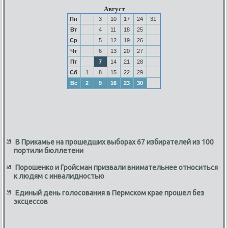
Август
Пн
3
10
17
24
31
Вт
4
11
18
25
Ср
5
12
19
26
Чт
6
13
20
27
Пт
7
14
21
28
Сб
1
8
15
22
29
Вс
2
9
16
23
30
В Прикамье на прошедших выборах 67 избирателей из 100
портили бюллетени
Порошенко и Гройсман призвали внимательнее относиться
к людям с инвалидностью
Единый день голосования в Пермском крае прошел без
эксцессов