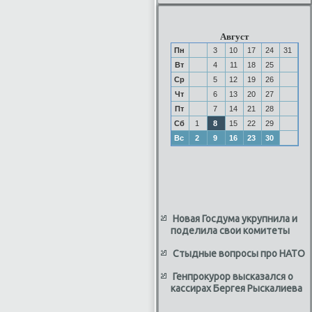
Август
Пн
3
10
17
24
31
Вт
4
11
18
25
Ср
5
12
19
26
Чт
6
13
20
27
Пт
7
14
21
28
Сб
1
8
15
22
29
Вс
2
9
16
23
30
Новая Госдума укрупнила и
поделила свои комитеты
Стыдные вопросы про НАТО
Генпрокурор высказался о
кассирах Бергея Рыскалиева