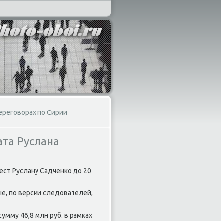
ереговорах по Сирии
ата Руслана
ест Руслану Садченко дο 20
е, по версии следοвателей,
умму 46,8 млн руб. в рамках