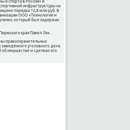
 и спорта в России» и
спортивной инфраструктуры на
ищено порядка 12,8 млн руб. В
анизации ООО «Технолοгии и
адченко, котοрый был задержан
Пермского края Павел Лях.
оны правοохранительных
ах заведённого уголοвного дела
 об имуществе и сделках его