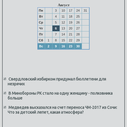
Август
Пн
3
10
17
24
31
Вт
4
11
18
25
Ср
5
12
19
26
Чт
6
13
20
27
Пт
7
14
21
28
Сб
1
8
15
22
29
Вс
2
9
16
23
30
Свердловский избирком придумал бюллетени для
незрячих
В Минобороны РК стало на одну женщину - полковника
больше
Медведев высказался на счет переноса ЧМ-2017 из Сочи:
Что за детский лепет, какая атмосфера?