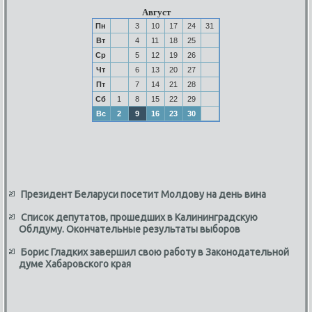
Август
Пн
3
10
17
24
31
Вт
4
11
18
25
Ср
5
12
19
26
Чт
6
13
20
27
Пт
7
14
21
28
Сб
1
8
15
22
29
Вс
2
9
16
23
30
Президент Беларуси посетит Молдову на день вина
Список депутатов, прошедших в Калининградскую
Облдуму. Окончательные результаты выборов
Борис Гладких завершил свою работу в Законодательной
думе Хабаровского края