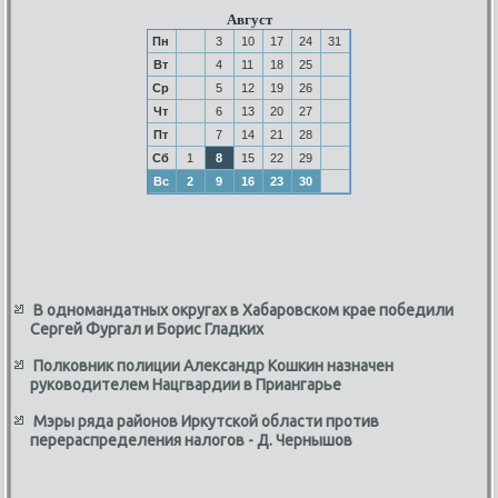
Август
Пн
3
10
17
24
31
Вт
4
11
18
25
Ср
5
12
19
26
Чт
6
13
20
27
Пт
7
14
21
28
Сб
1
8
15
22
29
Вс
2
9
16
23
30
В одномандатных округах в Хабаровском крае победили
Сергей Фургал и Борис Гладких
Полковник полиции Александр Кошкин назначен
руководителем Нацгвардии в Приангарье
Мэры ряда районов Иркутской области против
перераспределения налогов - Д. Чернышов