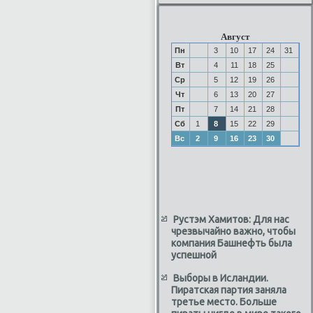
Август
Пн
3
10
17
24
31
Вт
4
11
18
25
Ср
5
12
19
26
Чт
6
13
20
27
Пт
7
14
21
28
Сб
1
8
15
22
29
Вс
2
9
16
23
30
Рустэм Хамитов: Для нас
чрезвычайно важно, чтобы
компания Башнефть была
успешной
Выборы в Исландии.
Пиратская партия заняла
третье место. Больше