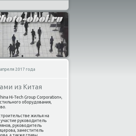
апреля 2017 года
рами из Китая
na Hi-Tech Group Corporation»,
кстильного оборудования,
во.
 строительстве жилья на
 участие руководитель
иянов, руководитель
ицерова, заместитель
ва, а также главы