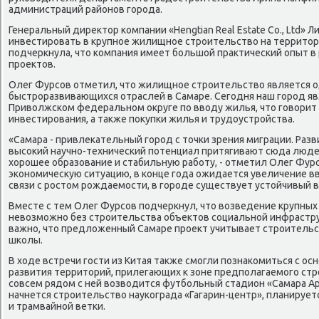
администраций районов города.
Генеральный директор компании «Hengtian Real Estate Co., Ltd»
инвестировать в крупное жилищное строительство на территори
подчеркнула, что компания имеет большой практический опыт в
проектов.
Олег Фурсов отметил, что жилищное строительство является о
быстроразвивающихся отраслей в Самаре. Сегодня наш город я
Приволжском федеральном округе по вводу жилья, что говорит 
инвестирования, а также покупки жилья и трудоустройства.
«Самара - привлекательный город с точки зрения миграции. Ра
высокий научно-технический потенциал притягивают сюда люде
хорошее образование и стабильную работу, - отметил Олег Фурс
экономическую ситуацию, в конце года ожидается увеличение вв
связи с ростом рождаемости, в городе существует устойчивый в
Вместе с тем Олег Фурсов подчеркнул, что возведение крупны
невозможно без строительства объектов социальной инфраструк
важно, что предложенный Самаре проект учитывает строительс
школы.
В ходе встречи гости из Китая также смогли познакомиться с о
развития территорий, прилегающих к зоне предполагаемого стр
совсем рядом с ней возводится футбольный стадион «Самара А
начнется строительство наукограда «Гагарин-центр», планируе
и трамвайной ветки.