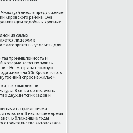
 Ли Чжаохуэй внесла предложение
и Кировского района. Она
 реализации подобных крупных
дной из самых
вляется лидером в
о благоприятных условиях для
звитая промышленность и
й, которые хотят получить
ов. - Несмотря на сложную
ода жилья на 5%. Кроме того, в
нутренний спрос на жилье».
х жилых комплексов
туры. В связи с этим очень
тво двух детских садов и
сновными направлениями
оительства. В настоящее время
рена». В ближайшие годы
тся строительство автовокзала