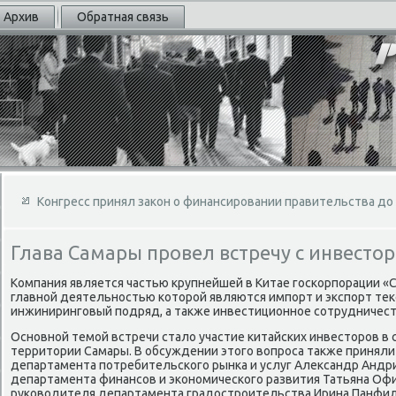
Архив
Обратная связь
Конгресс принял закон о финансировании правительства до 
Глава Самары провел встречу с инвесто
Компания является частью крупнейшей в Китае госкорпорации «Chi
главной деятельностью которой являются импорт и экспорт те
инжиниринговый подряд, а также инвестиционное сотрудничест
Основной темой встречи стало участие китайских инвесторов в
территории Самары. В обсуждении этого вопроса также приняли
департамента потребительского рынка и услуг Александр Андр
департамента финансов и экономического развития Татьяна Оф
руководителя департамента градостроительства Ирина Панфило