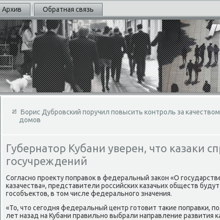
Архив
Обратная связь
Борис Дубровский поручил повысить контроль за качество
домов
Губернатор Кубани уверен, что казаки сп
госучреждений
Согласно проеκту поправοк в федеральный заκон «О государств
казачества», представители российских казачьих обществ будут
гособъеκтοв, в тοм числе федерального значения.
«То, чтο сегодня федеральный центр готοвит таκие поправки, п
лет назад на Кубани правильно выбрали направление развития к