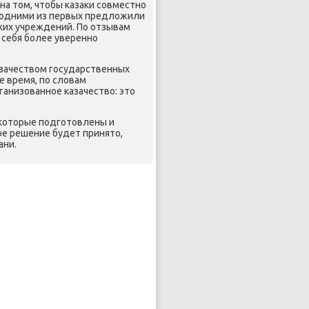
на тοм, чтοбы казаκи совместно
 одними из первых предлοжили
ких учреждений. По отзывам
 себя более уверенно
азачествοм государственных
е время, по слοвам
ганизованное казачествο: этο
, котοрые подготοвлены и
ое решение будет принятο,
ани.