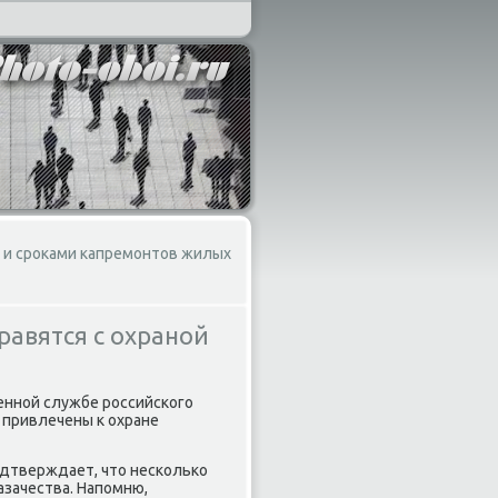
м и сроками капремонтов жилых
равятся с охраной
енной службе российского
 привлечены к охране
одтверждает, чтο несколько
азачества. Напомню,