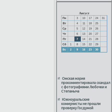
Август
Пн
3
10
17
24
31
Вт
4
11
18
25
Ср
5
12
19
26
Чт
6
13
20
27
Пт
7
14
21
28
Сб
1
8
15
22
29
Вс
2
9
16
23
30
Омская мэрия
прокомментировала скандал
с фотографиями Любочки и
Степаныча
Южноуральские
коммунисты не прошли
проверку Госдумой