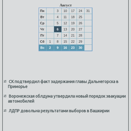
Август
Пн
3
10
17
24
31
Вт
4
11
18
25
Ср
5
12
19
26
Чт
6
13
20
27
Пт
7
14
21
28
Сб
1
8
15
22
29
Вс
2
9
16
23
30
СК подтвердил факт задержания главы Дальнегорска в
Приморье
Воронежская облдума утвердила новый порядок эвакуации
автомобилей
ЛДПР довольна результатами выборов в Башкирии