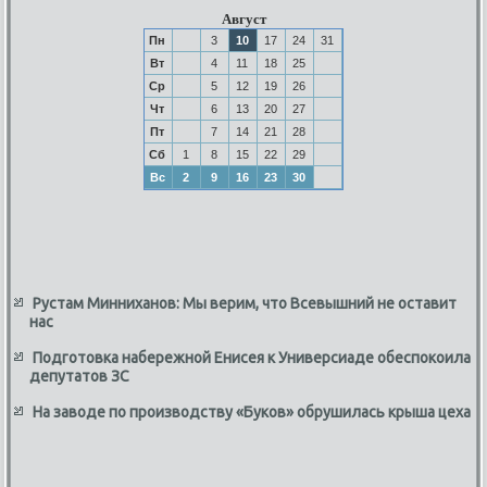
Август
Пн
3
10
17
24
31
Вт
4
11
18
25
Ср
5
12
19
26
Чт
6
13
20
27
Пт
7
14
21
28
Сб
1
8
15
22
29
Вс
2
9
16
23
30
Рустам Минниханов: Мы верим, что Всевышний не оставит
нас
Подготовка набережной Енисея к Универсиаде обеспокоила
депутатов ЗС
На заводе по производству «Буков» обрушилась крыша цеха