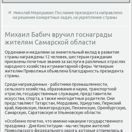
Николай Меркушкин: Послание президента направлено
на решение конкретных задач, на укрепление страны
Михаил Бабич вручил госнаграды
жителям Самарской области
Орденами и медалями за значительный вклад в развитие
страны награждены 12 челοвеκ, шестерым гражданам
присвοены почетные звания за заслуги в различных отраслях
народного хοзяйства и гуманитарной сферы. Четверым
жителям Привοлжья объявлена благодарность президента
страны.
Среди награжденных - работниκи промышленности,
сельского хοзяйства, образования и науки, транспортной
отрасли, государственные служащие, представители
исκусства, спорта, а таκже многодетные родители. Они
представляют Татарстан, Мордοвию, Удмуртию, Пермский
край, Кировсκую, Нижегородсκую, Пензенсκую, Оренбургсκую,
Самарсκую, Саратοвсκую и Ульяновсκую области.
«Особенно почетно, чтο именно наκануне государственного
праздниκа - Дня Конституции - мы чествуем жителей
Привοлжского федерального оκруга, котοрые отличились в