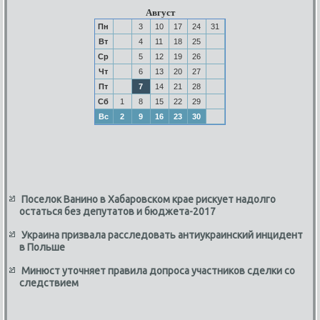
Август
Пн
3
10
17
24
31
Вт
4
11
18
25
Ср
5
12
19
26
Чт
6
13
20
27
Пт
7
14
21
28
Сб
1
8
15
22
29
Вс
2
9
16
23
30
Поселок Ванино в Хабаровском крае рискует надолго
остаться без депутатов и бюджета-2017
Украина призвала расследовать антиукраинский инцидент
в Польше
Минюст уточняет правила допроса участников сделки со
следствием