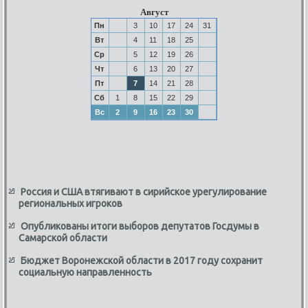
Август
Пн
3
10
17
24
31
Вт
4
11
18
25
Ср
5
12
19
26
Чт
6
13
20
27
Пт
7
14
21
28
Сб
1
8
15
22
29
Вс
2
9
16
23
30
Россия и США втягивают в сирийское урегулирование
региональных игроков
Опубликованы итоги выборов депутатов Госдумы в
Самарской области
Бюджет Воронежской области в 2017 году сохранит
социальную направленность