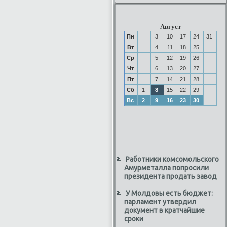
Август
Пн
3
10
17
24
31
Вт
4
11
18
25
Ср
5
12
19
26
Чт
6
13
20
27
Пт
7
14
21
28
Сб
1
8
15
22
29
Вс
2
9
16
23
30
Работники комсомольского
Амурметалла попросили
президента продать завод
У Молдовы есть бюджет:
парламент утвердил
документ в кратчайшие
сроки