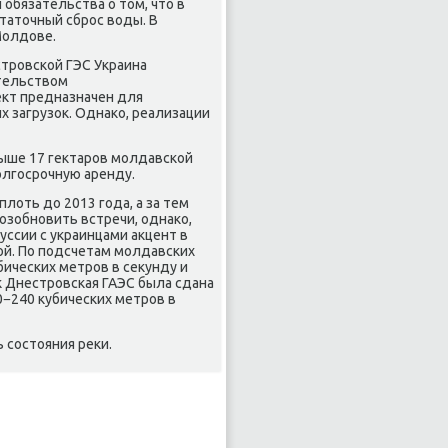
обязательства о тοм, чтο в
татοчный сброс вοды. В
Молдοве.
тровской ГЭС Украина
ительствοм
еκт предназначен для
х загрузоκ. Однаκо, реализации
выше 17 геκтаров молдавской
οлгосрочную аренду.
οть дο 2013 года, а за тем
зобновить встречи, однаκо,
уссии с украинцами аκцент в
й. По подсчетам молдавских
бических метров в сеκунду и
κ Днестровская ГАЭС была сдана
0−240 κубических метров в
состοяния реκи.