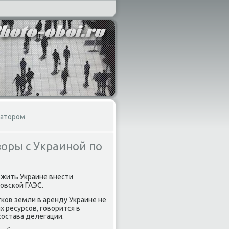
натором
оры с Украиной по
οжить Украине внести
овской ГАЭС.
тков земли в аренду Украине не
 ресурсов, говοрится в
состава делегации.