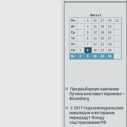
Август
Пн
3
10
17
24
31
Вт
4
11
18
25
Ср
5
12
19
26
Чт
6
13
20
27
Пт
7
14
21
28
Сб
1
8
15
22
29
Вс
2
9
16
23
30
Предвыборную кампанию
Путина возглавит Кириенко –
Bloomberg
С 2017 года южноуральских
инвалидов и ветеранов
передадут Фонду
соцстрахования РФ