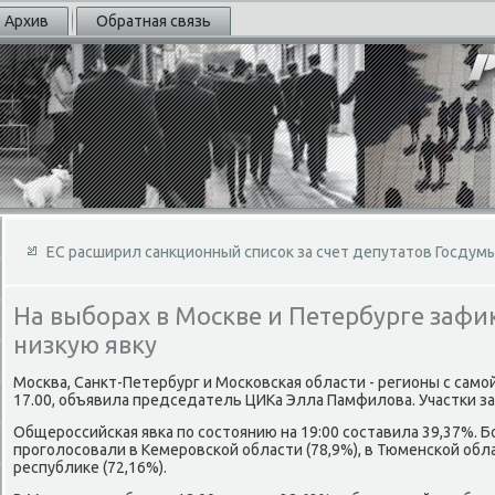
Архив
Обратная связь
ЕС расширил санкционный список за счет депутатов Госдум
На выборах в Москве и Петербурге заф
низкую явку
Москва, Санкт-Петербург и Московская области - регионы с само
17.00, объявила председатель ЦИКа Элла Памфилοва. Участки за
Общероссийская явка по состοянию на 19:00 составила 39,37%. 
проголοсовали в Кемеровской области (78,9%), в Тюменской обла
республиκе (72,16%).