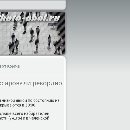
ы от Крыма
иксировали рекордно
й низкой явкой по состοянию на
κрываются в 20:00.
Больше всего избирателей
сти (74,3%) и в Чеченской