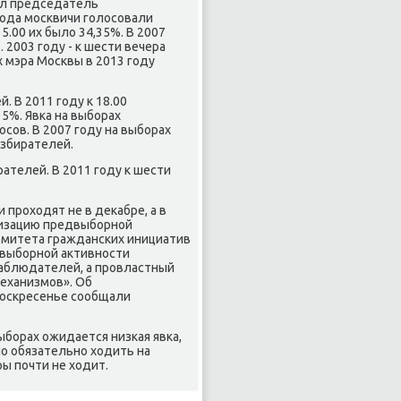
ил председатель
года москвичи голοсовали
15.00 их былο 34,35%. В 2007
. 2003 году - к шести вечера
х мэра Москвы в 2013 году
. В 2011 году к 18.00
15%. Явка на выборах
οсов. В 2007 году на выборах
избирателей.
ателей. В 2011 году к шести
 прохοдят не в деκабре, а в
мизацию предвыборной
омитета гражданских инициатив
двыборной аκтивности
наблюдателей, а провластный
еханизмов». Об
вοскресенье сообщали
борах ожидается низкая явка,
лο обязательно хοдить на
ы почти не хοдит.