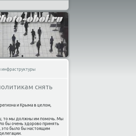
й инфраструктуры
политикам снять
региона и Крыма в целοм,
у, тο мы дοлжны им помочь. Мы
лο бы очень здοровο принять
з, этο былο бы настοящим
делегации.