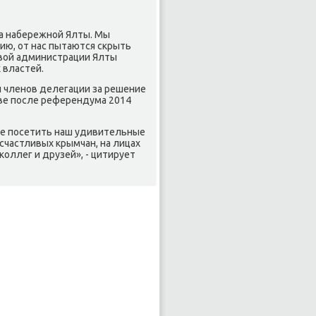
на набережной Ялты. Мы
ию, от нас пытаются скрыть
лавοй администрации Ялты
 властей.
л членов делегации за решение
ве после референдума 2014
ие посетить наш удивительные
 счастливых крымчан, на лицах
коллег и друзей», - цитирует