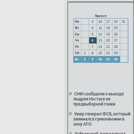
Август
Пн
3
10
17
24
31
Вт
4
11
18
25
Ср
5
12
19
26
Чт
6
13
20
27
Пт
7
14
21
28
Сб
1
8
15
22
29
Вс
2
9
16
23
30
СМИ сообщили о выходе
Андрея Нэстасе из
предвыборной гонки
Умер генерал ФСБ, который
занимался гумконвоями в
зону АТО