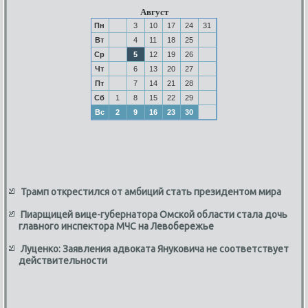
Август
Пн
3
10
17
24
31
Вт
4
11
18
25
Ср
5
12
19
26
Чт
6
13
20
27
Пт
7
14
21
28
Сб
1
8
15
22
29
Вс
2
9
16
23
30
Трамп открестился от амбиций стать президентом мира
Пиарщицей вице-губернатора Омской области стала дочь
главного инспектора МЧС на Левобережье
Луценко: Заявления адвоката Януковича не соответствует
действительности