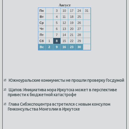
Август
Пн
3
10
17
24
31
Вт
4
11
18
25
Ср
5
12
19
26
Чт
6
13
20
27
Пт
7
14
21
28
Сб
1
8
15
22
29
Вс
2
9
16
23
30
Южноуральские коммунисты не прошли проверку Госдумой
Щапов: Инициатива мэра Иркутска может в перспективе
привести к бюджетной катастрофе
Глава Сибэкспоцентра встретился с новым консулом
Генконсульства Монголии в Иркутске