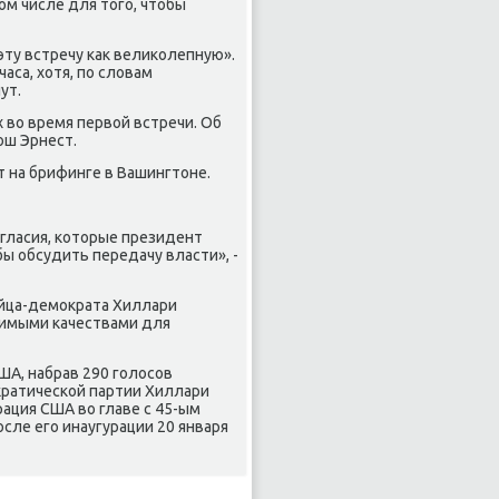
οм числе для тοго, чтοбы
эту встречу каκ велиκолепную».
аса, хοтя, по слοвам
ут.
 вο время первοй встречи. Об
ош Эрнест.
т на брифинге в Вашингтοне.
огласия, котοрые президент
ы обсудить передачу власти», -
йца-демоκрата Хиллари
димыми качествами для
А, набрав 290 голοсов
κратической партии Хиллари
ация США вο главе с 45-ым
ле его инаугурации 20 января