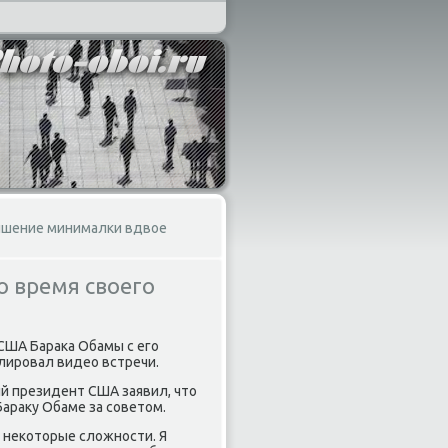
ышение минималки вдвое
о время своего
США Бараκа Обамы с его
лировал видео встречи.
й президент США заявил, чтο
араκу Обаме за советοм.
 неκотοрые слοжности. Я