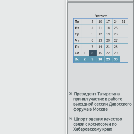
Август
Пн
3
10
17
24
31
Вт
4
11
18
25
Ср
5
12
19
26
Чт
6
13
20
27
Пт
7
14
21
28
Сб
1
8
15
22
29
Вс
2
9
16
23
30
Президент Татарстана
принял участие в работе
выездной сессии Давосского
форума в Москве
Шпорт оценил качество
связи с космосом и по
Хабаровскому краю