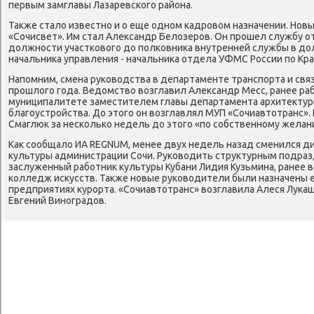
первым замглавы Лазаревского района.
Также стало известно и о еще одном кадровом назначении. Нов
«Сочисвет». Им стал Александр Белозеров. Он прошел службу о
должности участкового до полковника внутренней службы в д
начальника управления - начальника отдела УФМС России по Кра
Напомним, смена руководства в департаменте транспорта и свя
прошлого года. Ведомство возглавил Александр Месс, ранее ра
муниципалитете заместителем главы департамента архитектур
благоустройства. До этого он возглавлял МУП «Сочиавтотранс»
Смаглюк за несколько недель до этого «по собственному желан
Как сообщало ИА REGNUM, менее двух недель назад сменился ди
культуры администрации Сочи. Руководить структурным подра
заслуженный работник культуры Кубани Лидия Кузьмина, ранее 
колледж искусств. Также новые руководители были назначены е
предприятиях курорта. «Сочиавтотранс» возглавила Алеся Лукаш
Евгений Виноградов.