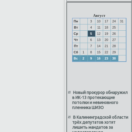
Август
Пн
3
10
17
24
31
Вт
4
11
18
25
Ср
5
12
19
26
Чт
6
13
20
27
Пт
7
14
21
28
Сб
1
8
15
22
29
Вс
2
9
16
23
30
Новый прокурор обнаружил
в ИК-13 протекающие
потолки и невиновного
пленника ШИЗО
В Калининградской области
трёх депутатов хотят
лишить мандатов за