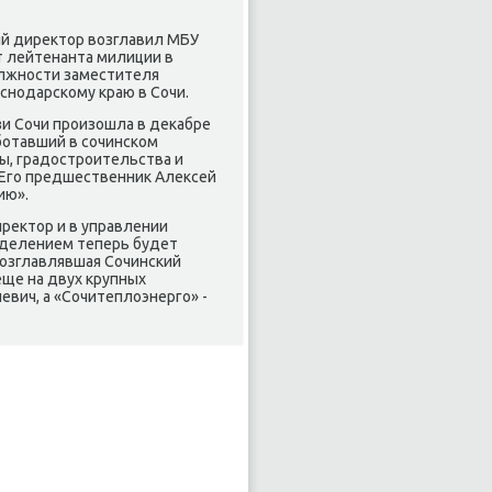
ый директор возглавил МБУ
т лейтенанта милиции в
олжности заместителя
снодарскому краю в Сочи.
зи Сочи произошла в декабре
ботавший в сочинском
ы, градостроительства и
. Его предшественник Алексей
ию».
ректор и в управлении
зделением теперь будет
возглавлявшая Сочинский
ще на двух крупных
евич, а «Сочитеплоэнерго» -