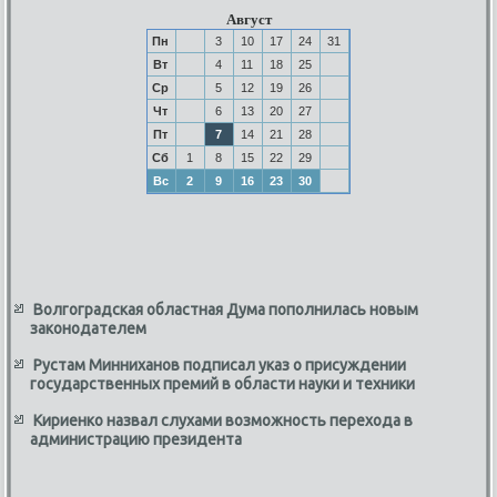
Август
Пн
3
10
17
24
31
Вт
4
11
18
25
Ср
5
12
19
26
Чт
6
13
20
27
Пт
7
14
21
28
Сб
1
8
15
22
29
Вс
2
9
16
23
30
Волгоградская областная Дума пополнилась новым
законодателем
Рустам Минниханов подписал указ о присуждении
государственных премий в области науки и техники
Кириенко назвал слухами возможность перехода в
администрацию президента