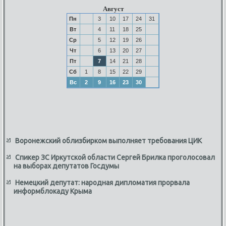
Август
Пн
3
10
17
24
31
Вт
4
11
18
25
Ср
5
12
19
26
Чт
6
13
20
27
Пт
7
14
21
28
Сб
1
8
15
22
29
Вс
2
9
16
23
30
Воронежский облизбирком выполняет требования ЦИК
Спикер ЗС Иркутской области Сергей Брилка проголосовал
на выборах депутатов Госдумы
Немецкий депутат: народная дипломатия прорвала
информблокаду Крыма