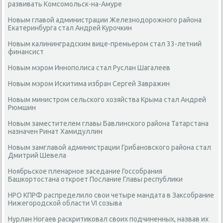
развивать Комсомольск-на-Амуре
Новым главой администрации Железнодорожного района
Екатеринбурга стал Андрей Курочкин
Новым калининградским вице-премьером стал 33-летний
финансист
Новым мэром Иннополиса стал Руслан Шагалеев
Новым мэром Искитима избран Сергей Завражин
Новым министром сельского хозяйства Крыма стал Андрей
Рюмшин
Новым заместителем главы Бавлинского района Татарстана
назначен Ринат Хамидуллин
Новым замглавой администрации Грибановского района стал
Дмитрий Шевела
Ноябрьское пленарное заседание Госсобрания
Башкортостана откроет Послание Главы республики
НРО КПРФ распределило свои четыре мандата в Заксобрание
Нижегородской области VI созыва
Нурлан Ногаев раскритиковал своих подчиненных, назвав их