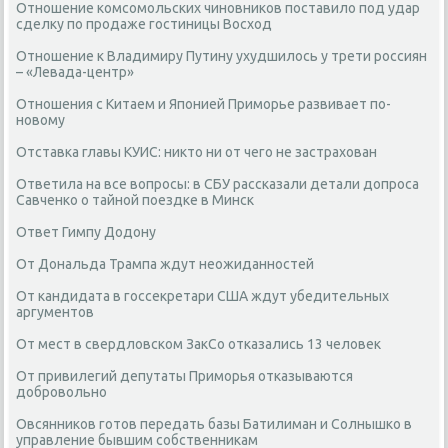
Отношение комсомольских чиновников поставило под удар
сделку по продаже гостиницы Восход
Отношение к Владимиру Путину ухудшилось у трети россиян
– «Левада-центр»
Отношения с Китаем и Японией Приморье развивает по-
новому
Отставка главы КУИС: никто ни от чего не застрахован
Ответила на все вопросы: в СБУ рассказали детали допроса
Савченко о тайной поездке в Минск
Ответ Гимпу Додону
От Дональда Трампа ждут неожиданностей
От кандидата в госсекретари США ждут убедительных
аргументов
От мест в свердловском ЗакСо отказались 13 человек
От привилегий депутаты Приморья отказываются
добровольно
Овсянников готов передать базы Батилиман и Солнышко в
управление бывшим собственникам