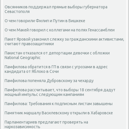
Овсянников поддержал прямые выборы губернатора
Севастополя
О чем говорили Филип и Путин в Бишкеке
О чем Макей говорил с коллегами на полях Генассамблеи
Пакет Яровой узаконил слежку за гражданскими активистами,
считают правозащитники
Пакистан отказался от депортации девочки с обложки
National Geographic
Памфилова обратится в ГП в связи с угрозами в адрес
кандидата от Яблоко в Сочи
Памфилова попеняла Дубровскому за чехарду
Памфилова рассчитывает, что выборы 18 сентября дадут
мощный импульс следующим кампаниям
Памфилова: Требования к подписным листам завышены
Памятник маршалу Василевскому открыли в Хабаровске
Парламентариев предлагают проверять на
наркозависимость