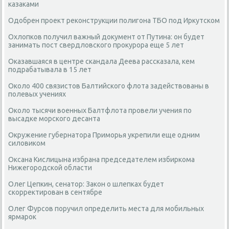
казаками
Одобрен проект реконструкции полигона ТБО под Иркутском
Охлопков получил важный документ от Путина: он будет
занимать пост свердловского прокурора еще 5 лет
Оказавшаяся в центре скандала Деева рассказала, кем
подрабатывала в 15 лет
Около 400 связистов Балтийского флота задействованы в
полевых учениях
Около тысячи военных Балтфлота провели учения по
высадке морского десанта
Окружение губернатора Приморья укрепили еще одним
силовиком
Оксана Кислицына избрана председателем избиркома
Нижегородской области
Олег Цепкин, сенатор: Закон о шлепках будет
скорректирован в сентябре
Олег Фурсов поручил определить места для мобильных
ярмарок