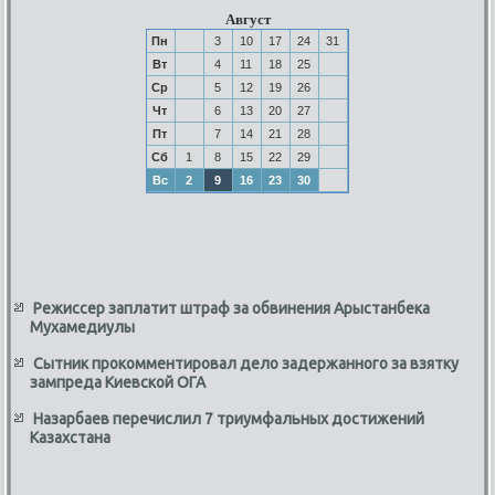
Август
Пн
3
10
17
24
31
Вт
4
11
18
25
Ср
5
12
19
26
Чт
6
13
20
27
Пт
7
14
21
28
Сб
1
8
15
22
29
Вс
2
9
16
23
30
Режиссер заплатит штраф за обвинения Арыстанбека
Мухамедиулы
Сытник прокомментировал дело задержанного за взятку
зампреда Киевской ОГА
Назарбаев перечислил 7 триумфальных достижений
Казахстана