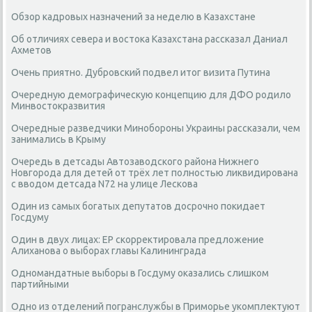
Обзор кадровых назначений за неделю в Казахстане
Об отличиях севера и востока Казахстана рассказал Даниал
Ахметов
Очень приятно. Дубровский подвел итог визита Путина
Очередную демографическую концепцию для ДФО родило
Минвостокразвития
Очередные разведчики Минобороны Украины рассказали, чем
занимались в Крыму
Очередь в детсады Автозаводского района Нижнего
Новгорода для детей от трёх лет полностью ликвидирована
с вводом детсада N72 на улице Лескова
Один из самых богатых депутатов досрочно покидает
Госдуму
Один в двух лицах: ЕР скорректировала предложение
Алиханова о выборах главы Калининграда
Одномандатные выборы в Госдуму оказались слишком
партийными
Одно из отделений погранслужбы в Приморье укомплектуют