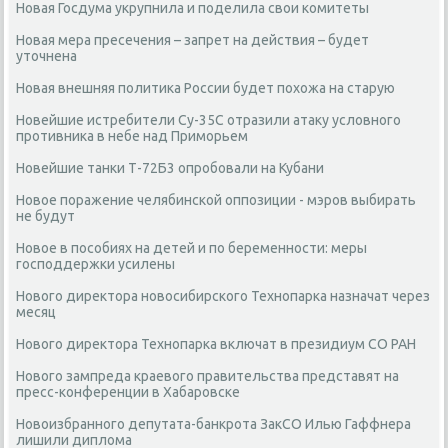
Новая Госдума укрупнила и поделила свои комитеты
Новая мера пресечения – запрет на действия – будет
уточнена
Новая внешняя политика России будет похожа на старую
Новейшие истребители Су-35С отразили атаку условного
противника в небе над Приморьем
Новейшие танки Т-72Б3 опробовали на Кубани
Новое поражение челябинской оппозиции - мэров выбирать
не будут
Новое в пособиях на детей и по беременности: меры
господдержки усилены
Нового директора новосибирского Технопарка назначат через
месяц
Нового директора Технопарка включат в президиум СО РАН
Нового зампреда краевого правительства представят на
пресс-конференции в Хабаровске
Новоизбранного депутата-банкрота ЗакСО Илью Гаффнера
лишили диплома