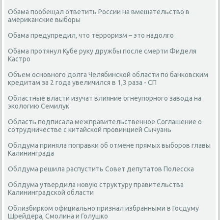
Обама пообещал ответить России на вмешательство в
американские выборы
Обама предупредил, что терроризм – это надолго
Обама протянул Кубе руку дружбы после смерти Фиделя
Кастро
Объем основного долга Челябинской области по банковским
кредитам за 2 года увеличился в 1,3 раза - СП
Областные власти изучат влияние огнеупорного завода на
экологию Семилук
Область подписала межправительственное Соглашение о
сотрудничестве с китайской провинцией Сычуань
Облдума приняла поправки об отмене прямых выборов главы
Калининграда
Облдума решила распустить Совет депутатов Полесска
Облдума утвердила новую структуру правительства
Калининградской области
Облизбирком официально признал избранными в Госдуму
Шрейдера, Смолина и Голушко