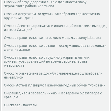
Омский облсуд досрочно снял с должности главу
Черлакского района Арефьева
Омским депутатам Госдумы и Заксобрания торжественно
вручили мандаты
Омское Агентство развития и инвестиций возглавил выходец
из села Савицкий
Омское правительство наградило медалью жену Шишова
Омское правительство оставит госслужащих без страховки и
денег на жилье
Омское правительство отсудило у мэрии памятник
архитектуры, уцелевший во время строительства
метромоста
Омского бизнесмена за дружбу с чиновницей оштрафовали
на миллион
Омск и Астана планируют взаимовыгодный обмен туристами
Он решил, что я своевольничаю - Нестеренко о разговоре с
Кравцом
Он сказал - поехали