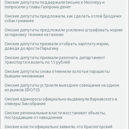
Омские депутаты поддержали письмо к Миллеру и
попросили у главы Газпрома денег
Омские депутаты предложили, как сделать отлов бродячих
собак гуманнее
Омские депутаты предложили усиленно штрафовать мэрию
за парковку техники на газонах
Омские депутаты призвали отобрать зарплату мэрии,
доведя до ярости Парыгину
Омские депутаты призвали разогнать департамент
транспорта и возить по 15 рублей
Омские депутаты снова отменили золотые парашюты
бывшим чиновникам
Омские депутаты устроили выездное совещание на одном
из рынков (ФОТО)
Омские единоросы официально выдвинули Варнавского в
спикеры Заксобрания
Омские региональные власти восстановят объекты,
пострадавшие от наводнения
Омские власти официально заявили, что Красногорский