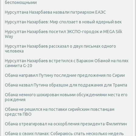
беспомощными
Нурсултана Назарбаева назвали патриархом ЕАЭС
Нурсултан Назарбаев: Мир сползает в новый ядерный век
Нурсултан Назарбаев посетил ЭКСПО-городок и MEGA Silk
Way
Нурсултан Назарбаев рассказал о двух письмах одного
человека
Нурсултан Назарбаев встретился с Бараком Обамой на полях
саммита G-20
Обама направил Путину последние предложения по Сирии
Обама назвал Путина образцом для подражания для Трампа
Обама немного шокирован новыми обсуждениями места его
рождения
Обама не решился на поставки сирийским повстанцам
средств ПВО
Обама отреагировал на оскорбления президента Филиппин
Обама о своих планах: Собираюсь спать несколько недель